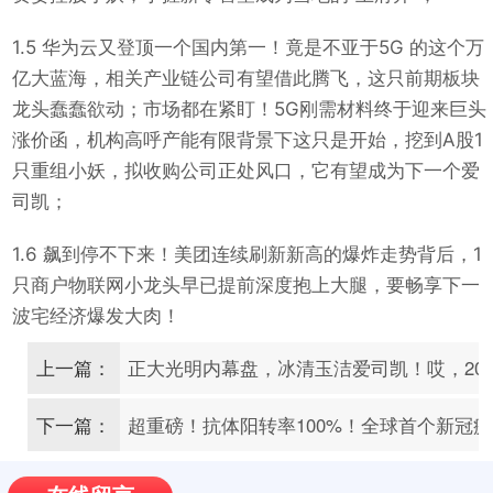
1.5 华为云又登顶一个国内第一！竟是不亚于5G 的这个万
亿大蓝海，相关产业链公司有望借此腾飞，这只前期板块
龙头蠢蠢欲动；市场都在紧盯！5G刚需材料终于迎来巨头
涨价函，机构高呼产能有限背景下这只是开始，挖到A股1
只重组小妖，拟收购公司正处风口，它有望成为下一个爱
司凯；
1.6 飙到停不下来！美团连续刷新新高的爆炸走势背后，1
只商户物联网小龙头早已提前深度抱上大腿，要畅享下一
波宅经济爆发大肉！
上一篇：
正大光明内幕盘，冰清玉洁爱司凯！哎，202
下一篇：
超重磅！抗体阳转率100%！全球首个新冠