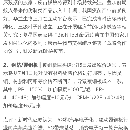
床数据的披露，疫苗板块将得到市场持续关注。叠加前期
投入带来的仿制类产品步入上市期，我国疫苗产业前景良
好。华兰生物上月在互动平台表示，已完成毒种连续传代
纯化、三级种子库建立，正在开展临床前的动物试验等相
关研究；复星医药获得了BioNTech新冠疫苗在中国独家开
发和商业化的权利；康泰生物与艾棣维欣签署了战略合作
协议书，研发新冠DNA疫苗。
2、铜箔/覆铜板 |
覆铜板巨头建滔15日发出涨价通知，表
示将从7月1日起对所有材料销售价格进行调整，原因是
铜、树脂和丙酮等价格不断回升，导致覆铜板成本上涨。
其中，PP（150米）加价幅度+100元/卷，FR-
4（40*48）加价幅度+10元/张，CEM-1/22F（40*48）
加价幅度+5元/张。
点评：新时代证券认为，5G和汽车电子化，驱动覆铜板行
业向高频高速演进。5G带来基站、消费电子新一轮升级换