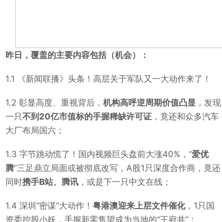
昨日，覆盖的主要内容包括（机会）：
1.1 《新闻联播》头条！高层关于军队又一大动作来了！
1.2 彰显高度、重视背后，
机构高呼逆周期价值凸显
，发现
一只
不到20亿市值标的手握稀缺许可证
，竟还和众多汽车
大厂布局国六；
1.3 字节跳动慌了！国内视频巨头盘前大涨40%，“
爱优
腾
”三足鼎立局面或被彻底改写，A股1只深度合作商，竟还
同时
携手B站、腾讯
，或是下一只中文在线；
1.4 深圳“密谋”大动作！
粤港澳迎来上层文件催化
，1只国
资委控股小妖，手握新零售望成为当地的“王府井”；