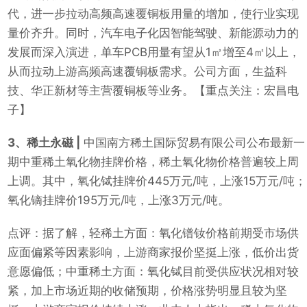
代，进一步拉动高频高速覆铜板用量的增加，使行业实现
量价齐升。同时，汽车电子化因智能驾驶、新能源动力的
发展而深入演进，单车PCB用量有望从1㎡增至4㎡以上，
从而拉动上游高频高速覆铜板需求。公司方面，生益科
技、华正新材等主营覆铜板等业务。【重点关注：宏昌电
子】
3、稀土永磁 |
中国南方稀土国际贸易有限公司公布最新一
期中重稀土氧化物挂牌价格，稀土氧化物价格普遍较上周
上调。其中，氧化铽挂牌价445万元/吨，上涨15万元/吨；
氧化镝挂牌价195万元/吨，上涨3万元/吨。
点评：据了解，轻稀土方面：氧化镨钕价格前期受市场供
应面偏紧等因素影响，上游商家报价坚挺上涨，低价出货
意愿偏低；中重稀土方面：氧化铽目前受供应状况相对较
紧，加上市场近期的收储预期，价格涨势明显且较为坚