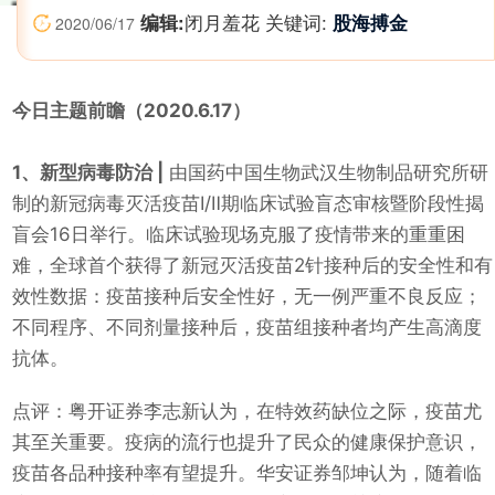
编辑:
闭月羞花 关键词:
股海搏金
2020/06/17
今日主题前瞻（2020.6.17）
1、新型病毒防治
|
由国药中国生物武汉生物制品研究所研
制的新冠病毒灭活疫苗Ⅰ/Ⅱ期临床试验盲态审核暨阶段性揭
盲会16日举行。临床试验现场克服了疫情带来的重重困
难，全球首个获得了新冠灭活疫苗2针接种后的安全性和有
效性数据：疫苗接种后安全性好，无一例严重不良反应；
不同程序、不同剂量接种后，疫苗组接种者均产生高滴度
抗体。
点评：粤开证券李志新认为，在特效药缺位之际，疫苗尤
其至关重要。疫病的流行也提升了民众的健康保护意识，
疫苗各品种接种率有望提升。华安证券邹坤认为，随着临